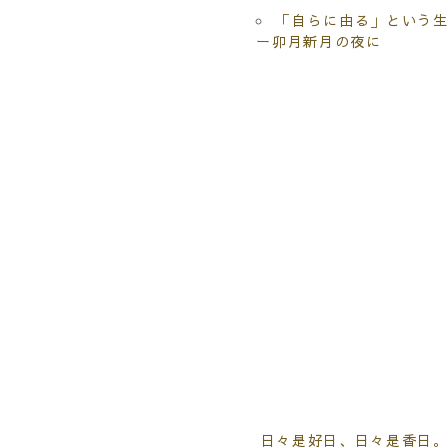
「自らに由る」という
ー卯月新月の夜に
日々是好日、日々是香日